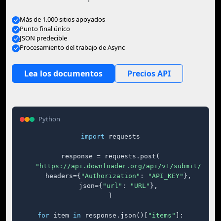
Más de 1.000 sitios apoyados
Punto final único
JSON predecible
Procesamiento del trabajo de Async
Lea los documentos
Precios API
Python
import
 requests

response = requests.post(

"https://api.downloader.org/api/v1/submit/"
,

    headers={
"Authorization"
: 
"API_KEY"
},

    json={
"url"
: 
"URL"
},

)

for
 item 
in
 response.json()[
"items"
]:
