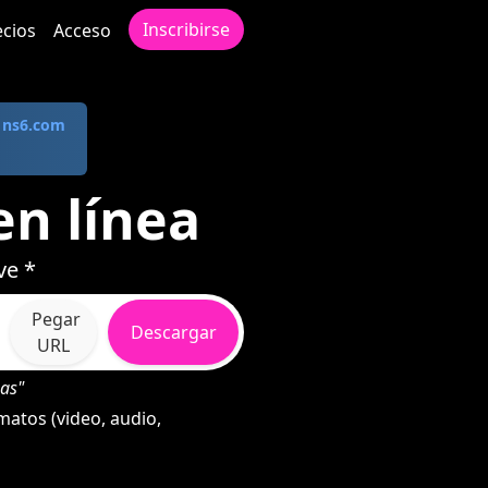
Inscribirse
ecios
Acceso
a
ns6.com
en línea
ve *
Pegar
Descargar
URL
as"
matos (video, audio,