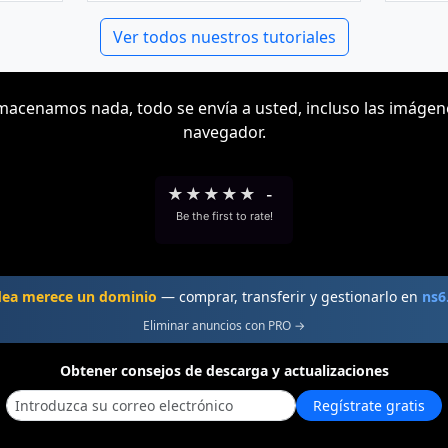
Ver todos nuestros tutoriales
acenamos nada, todo se envía a usted, incluso las imágen
navegador.
★
★
★
★
★
-
Be the first to rate!
dea merece un dominio
— comprar, transferir y gestionarlo en
ns6
Eliminar anuncios con PRO →
Obtener consejos de descarga y actualizaciones
Regístrate gratis