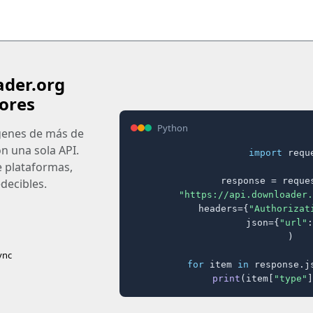
ader.org
ores
Python
ágenes de más de
on una sola API.
import
 reque
e plataformas,
response = reques
decibles.
"https://api.downloader.
    headers={
"Authorizat
    json={
"url"
:
)

ync
for
 item 
in
 response.j
print
(item[
"type"
]