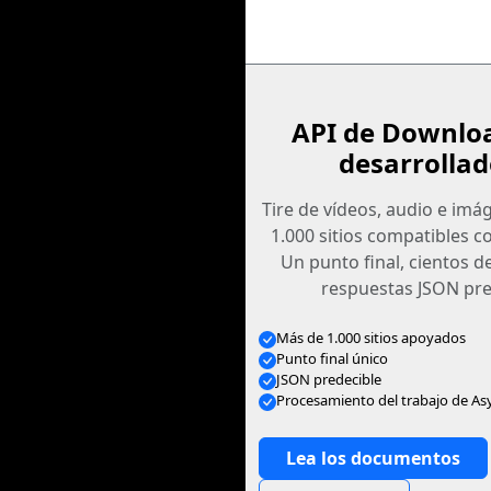
API de Downlo
desarrollad
Tire de vídeos, audio e im
1.000 sitios compatibles c
Un punto final, cientos d
respuestas JSON pre
Más de 1.000 sitios apoyados
Punto final único
JSON predecible
Procesamiento del trabajo de As
Lea los documentos