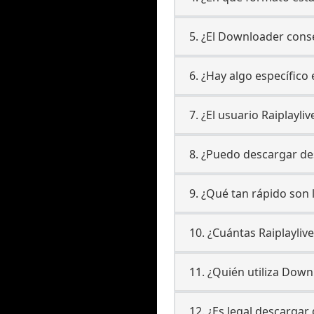
5. ¿El Downloader conse
6. ¿Hay algo específico
7. ¿El usuario Raiplayl
8. ¿Puedo descargar des
9. ¿Qué tan rápido son 
10. ¿Cuántas Raiplayliv
11. ¿Quién utiliza Down
12. ¿Es legal descargar 