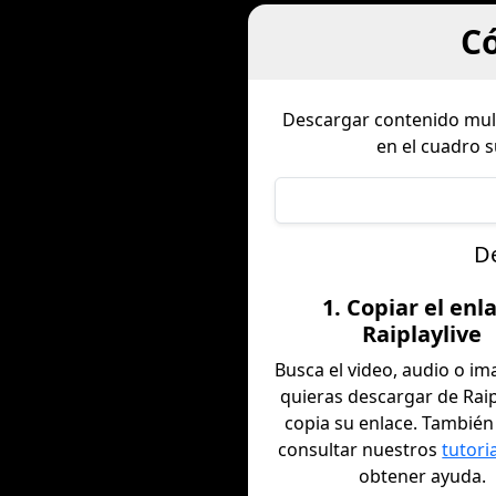
Có
Descargar contenido mu
en el cuadro 
De
1. Copiar el enl
Raiplaylive
Busca el video, audio o i
quieras descargar de Raip
copia su enlace. Tambié
consultar nuestros
tutori
obtener ayuda.