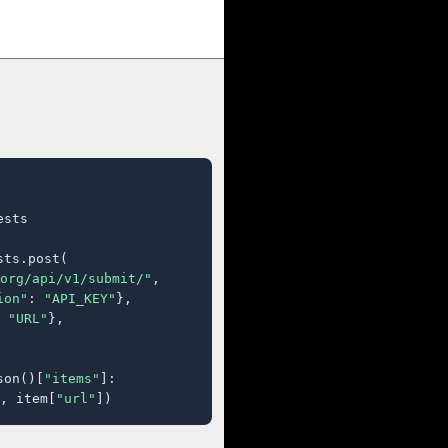
sts

ts.post(

org/api/v1/submit/"
,

ion"
: 
"API_KEY"
},

 
"URL"
},

son()[
"items"
]:

, item[
"url"
])