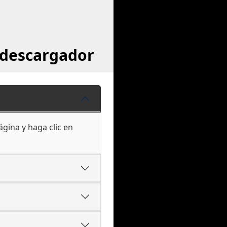
l descargador
ágina y haga clic en