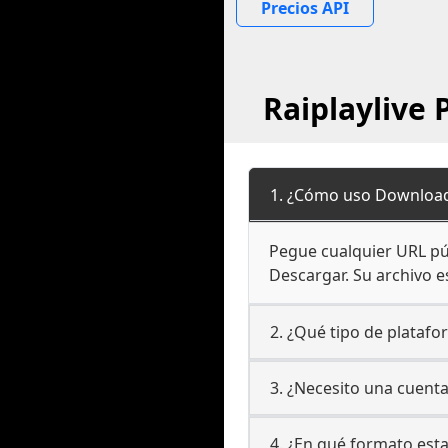
Precios API
Raiplaylive 
1. ¿Cómo uso Downloade
Pegue cualquier URL púb
Descargar. Su archivo es
2. ¿Qué tipo de platafo
3. ¿Necesito una cuenta
4. ¿En qué formato est