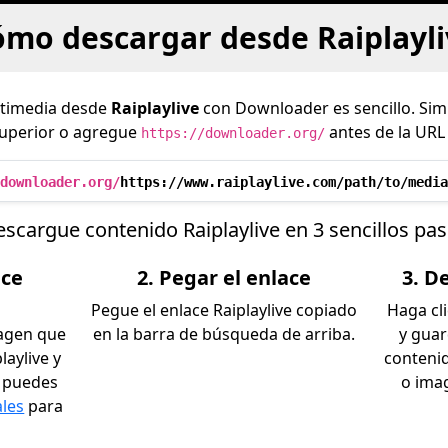
mo descargar desde Raiplayli
ltimedia desde
Raiplaylive
con Downloader es sencillo. Si
superior o agregue
antes de la URL
https://downloader.org/
downloader.org/
https://www.raiplaylive.com/path/to/media
scargue contenido Raiplaylive en 3 sencillos pa
ace
2. Pegar el enlace
3. D
Pegue el enlace Raiplaylive copiado
Haga cl
magen que
en la barra de búsqueda de arriba.
y gua
laylive y
contenid
n puedes
o ima
ales
para