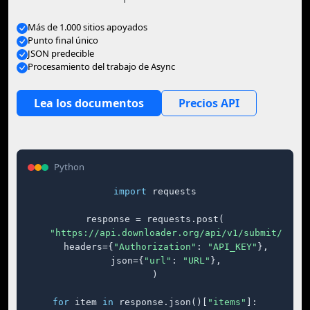
Más de 1.000 sitios apoyados
Punto final único
JSON predecible
Procesamiento del trabajo de Async
Lea los documentos
Precios API
Python
import
 requests

response = requests.post(

"https://api.downloader.org/api/v1/submit/"
,

    headers={
"Authorization"
: 
"API_KEY"
},

    json={
"url"
: 
"URL"
},

)

for
 item 
in
 response.json()[
"items"
]:
