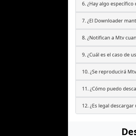
6. ¿Hay algo específico
7. ¿El Downloader manti
8. ¿Notifican a Mtv cu
9. ¿Cuál es el caso de
10. ¿Se reproducirá Mtv
11. ¿Cómo puedo descar
12. ¿Es legal descargar
Des