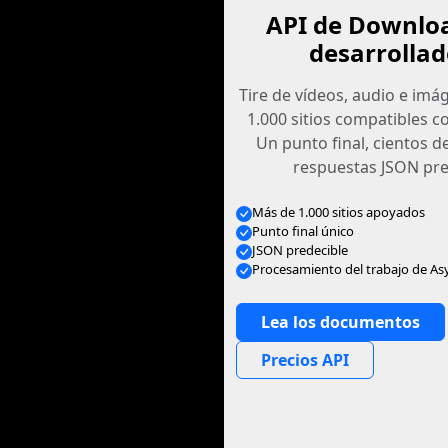
API de Downlo
desarrollad
Tire de vídeos, audio e im
1.000 sitios compatibles c
Un punto final, cientos d
respuestas JSON pre
Más de 1.000 sitios apoyados
Punto final único
JSON predecible
Procesamiento del trabajo de As
Lea los documentos
Precios API