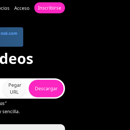
Inscribirse
ecios
Acceso
a
ns6.com
ídeos
Pegar
Descargar
URL
as"
sencilla.