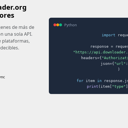
ader.org
ores
Python
ágenes de más de
on una sola API.
import
 reque
e plataformas,
response = reques
decibles.
"https://api.downloader.
    headers={
"Authorizat
    json={
"url"
:
)

ync
for
 item 
in
 response.j
print
(item[
"type"
]