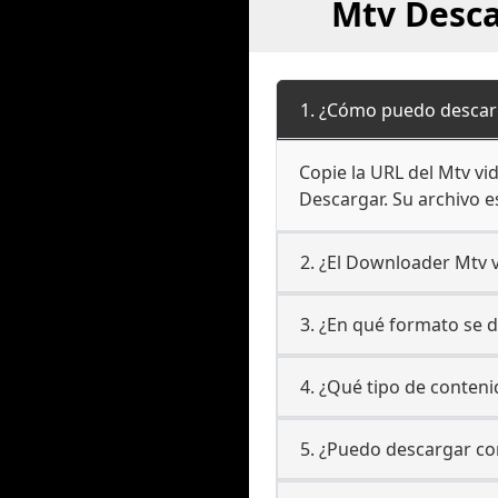
Mtv Desca
1. ¿Cómo puedo descar
Copie la URL del Mtv vid
Descargar. Su archivo e
2. ¿El Downloader Mtv v
3. ¿En qué formato se 
4. ¿Qué tipo de conten
5. ¿Puedo descargar co