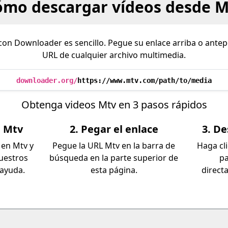
ómo descargar vídeos desde M
on Downloader es sencillo. Pegue su enlace arriba o ante
URL de cualquier archivo multimedia.
downloader.org/
https://www.mtv.com/path/to/media
Obtenga videos Mtv en 3 pasos rápidos
e Mtv
2. Pegar el enlace
3. De
 en Mtv y
Pegue la URL Mtv en la barra de
Haga cl
nuestros
búsqueda en la parte superior de
pa
ayuda.
esta página.
direct