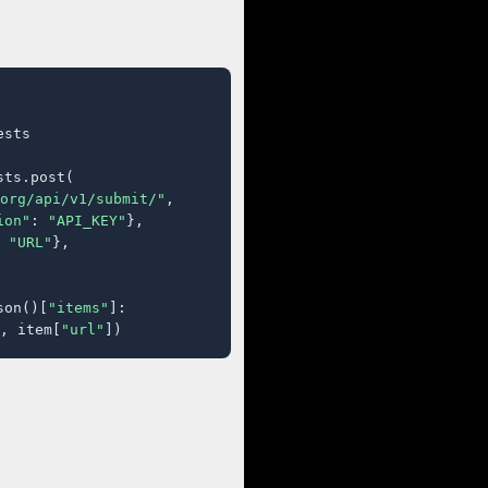
sts

ts.post(

org/api/v1/submit/"
,

ion"
: 
"API_KEY"
},

 
"URL"
},

son()[
"items"
]:

, item[
"url"
])