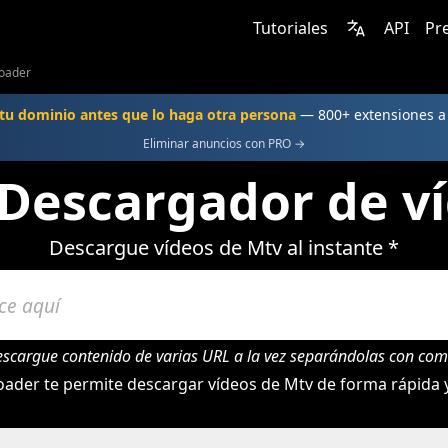
Tutoriales
API
Pr
oader
u dominio antes que lo haga otra persona
— 800+ extensiones 
Eliminar anuncios con PRO →
Descargador de v
Descargue vídeos de Mtv al instante *
escargue contenido de varias URL a la vez separándolas con com
ader te permite descargar vídeos de Mtv de forma rápida y 