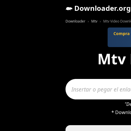
Downloader.org
Downloader
Mtv
Mtv Video Downl
Compra t
Mtv 
"D
* Downlo