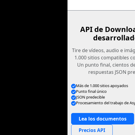
API de Downlo
desarrollad
Tire de vídeos, audio e im
1.000 sitios compatibles c
Un punto final, cientos d
respuestas JSON pre
Más de 1.000 sitios apoyados
Punto final único
JSON predecible
Procesamiento del trabajo de As
Lea los documentos
Precios API