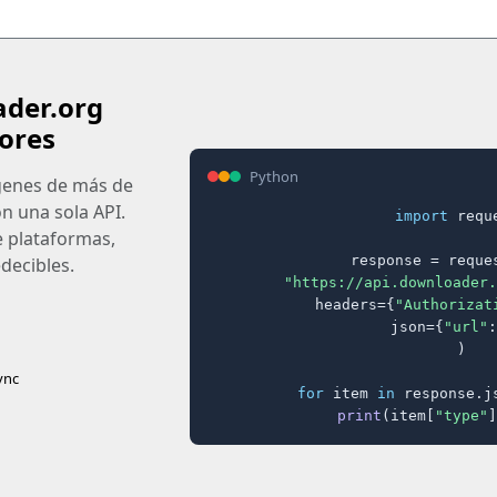
ader.org
ores
Python
ágenes de más de
on una sola API.
import
 reque
e plataformas,
response = reques
decibles.
"https://api.downloader.
    headers={
"Authorizat
    json={
"url"
:
)

ync
for
 item 
in
 response.j
print
(item[
"type"
]