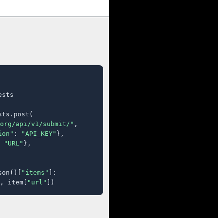
sts

ts.post(

org/api/v1/submit/"
,

ion"
: 
"API_KEY"
},

 
"URL"
},

son()[
"items"
]:

, item[
"url"
])