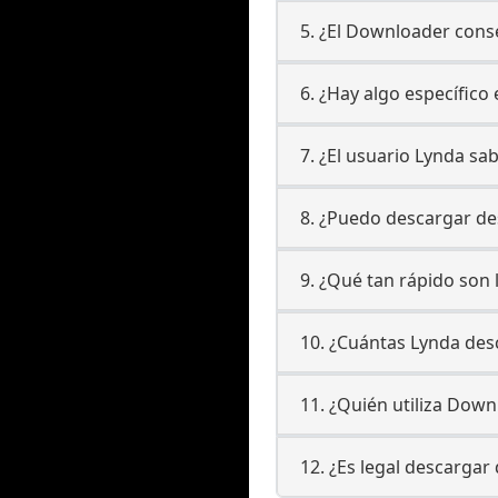
5. ¿El Downloader conse
6. ¿Hay algo específico
7. ¿El usuario Lynda s
8. ¿Puedo descargar de
9. ¿Qué tan rápido son
10. ¿Cuántas Lynda des
11. ¿Quién utiliza Dow
12. ¿Es legal descargar