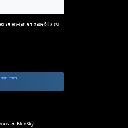
es se envían en base64 a su
a
ns6.com
enos en BlueSky