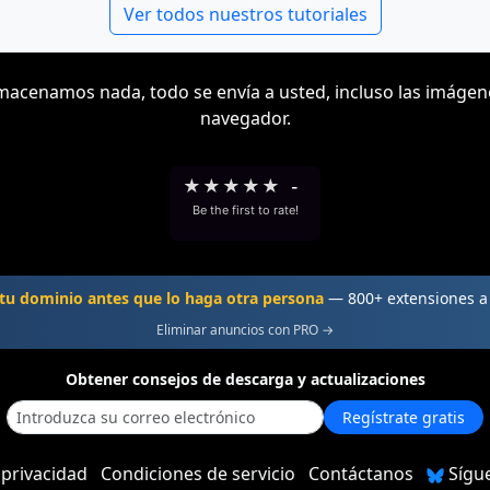
Ver todos nuestros tutoriales
acenamos nada, todo se envía a usted, incluso las imágen
navegador.
★
★
★
★
★
-
Be the first to rate!
u dominio antes que lo haga otra persona
— 800+ extensiones 
Eliminar anuncios con PRO →
Obtener consejos de descarga y actualizaciones
Regístrate gratis
 privacidad
Condiciones de servicio
Contáctanos
Sígu