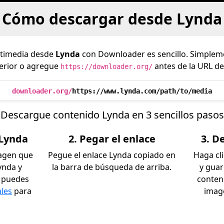
Cómo descargar desde Lynda
ltimedia desde
Lynda
con Downloader es sencillo. Simpleme
erior o agregue
antes de la URL de
https://downloader.org/
downloader.org/
https://www.lynda.com/path/to/media
Descargue contenido Lynda en 3 sencillos pasos
 Lynda
2. Pegar el enlace
3. D
magen que
Pegue el enlace Lynda copiado en
Haga cl
ynda y
la barra de búsqueda de arriba.
y gua
n puedes
conten
ales
para
imag