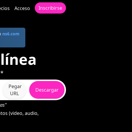
Inscribirse
ecios
Acceso
en
ns6.com
línea
 *
Pegar
Descargar
URL
as"
os (video, audio,