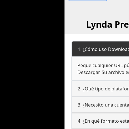
Lynda Pre
1. ¿Cómo uso Download
Pegue cualquier URL púb
Descargar. Su archivo es
2. ¿Qué tipo de plataf
3. ¿Necesito una cuent
4. ¿En qué formato est