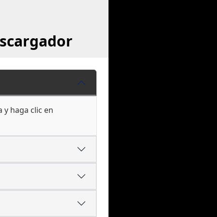
escargador
 y haga clic en