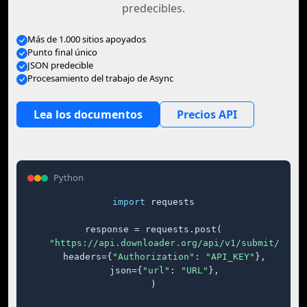
predecibles.
Más de 1.000 sitios apoyados
Punto final único
JSON predecible
Procesamiento del trabajo de Async
Lea los documentos
Precios API
Python
import
 requests

response = requests.post(

"https://api.downloader.org/api/v1/submit/"
,

    headers={
"Authorization"
: 
"API_KEY"
},

    json={
"url"
: 
"URL"
},

)
