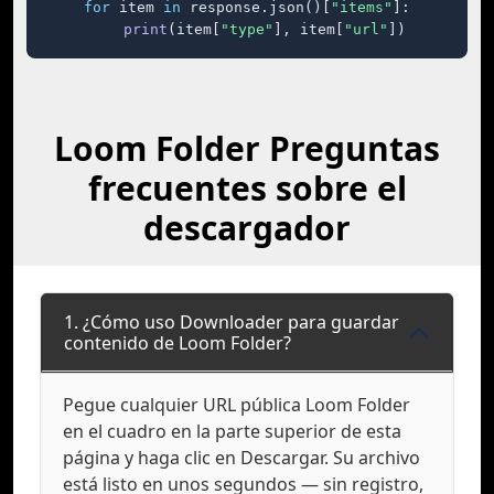
for
 item 
in
 response.json()[
"items"
]:

print
(item[
"type"
], item[
"url"
])
Loom Folder Preguntas
frecuentes sobre el
descargador
1. ¿Cómo uso Downloader para guardar
contenido de Loom Folder?
Pegue cualquier URL pública Loom Folder
en el cuadro en la parte superior de esta
página y haga clic en Descargar. Su archivo
está listo en unos segundos — sin registro,