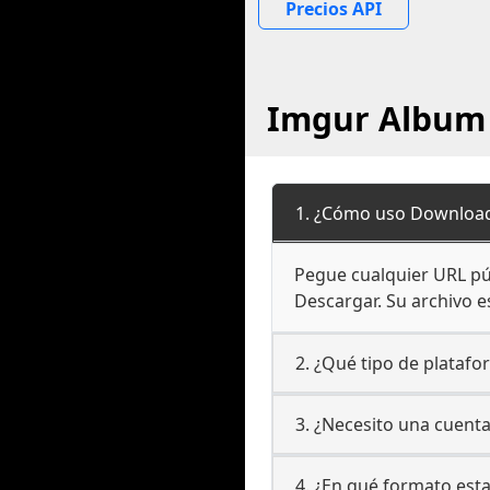
Precios API
Imgur Album 
1. ¿Cómo uso Download
Pegue cualquier URL púb
Descargar. Su archivo es
2. ¿Qué tipo de plataf
3. ¿Necesito una cuent
4. ¿En qué formato est