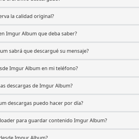
rva la calidad original?
o en Imgur Album que deba saber?
lbum sabrá que descargué su mensaje?
esde Imgur Album en mi teléfono?
 las descargas de Imgur Album?
bum descargas puedo hacer por día?
nloader para guardar contenido Imgur Album?
r desde Imgur Album?