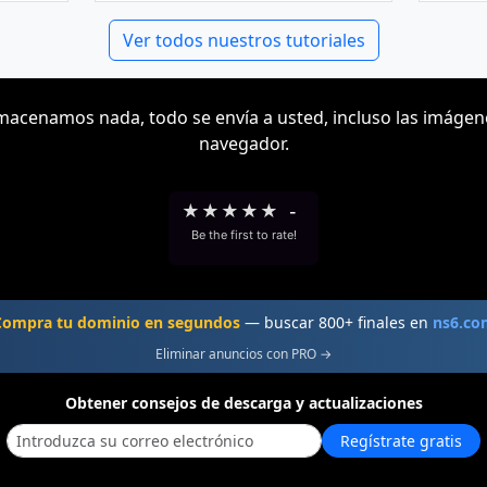
Ver todos nuestros tutoriales
acenamos nada, todo se envía a usted, incluso las imágen
navegador.
★
★
★
★
★
-
Be the first to rate!
Compra tu dominio en segundos
— buscar 800+ finales en
ns6.co
Eliminar anuncios con PRO →
Obtener consejos de descarga y actualizaciones
Regístrate gratis