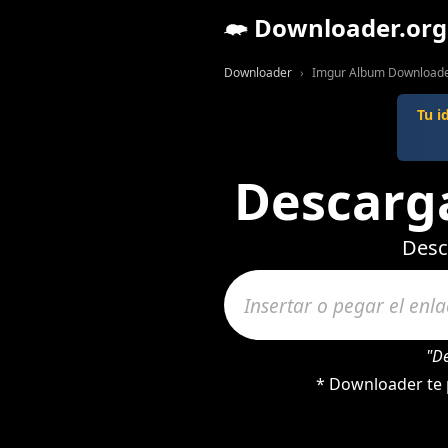
Downloader.org
Downloader
Imgur Album Download
Tu i
Descarg
Desc
"D
* Downloader te 