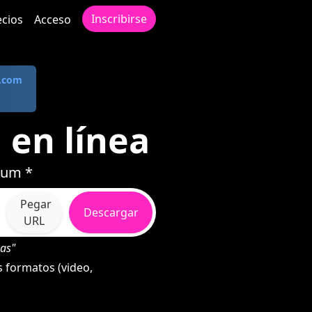
Inscribirse
ecios
Acceso
.com
en línea
bum *
Pegar
Descargar
URL
as"
 formatos (video,