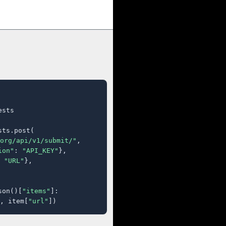
sts

ts.post(

org/api/v1/submit/"
,

ion"
: 
"API_KEY"
},

 
"URL"
},

son()[
"items"
]:

, item[
"url"
])