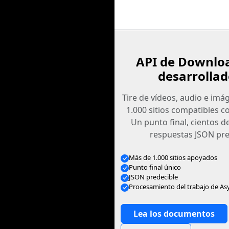
API de Downlo
desarrollad
Tire de vídeos, audio e im
1.000 sitios compatibles c
Un punto final, cientos d
respuestas JSON pre
Más de 1.000 sitios apoyados
Punto final único
JSON predecible
Procesamiento del trabajo de As
Lea los documentos