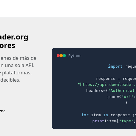
ader.org
ores
Python
ágenes de más de
on una sola API.
import
 reque
e plataformas,
response = reques
decibles.
"https://api.downloader.
    headers={
"Authorizat
    json={
"url"
:
)

ync
for
 item 
in
 response.j
print
(item[
"type"
]