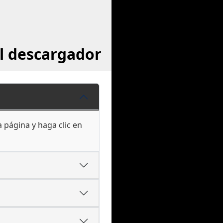
l descargador
 página y haga clic en