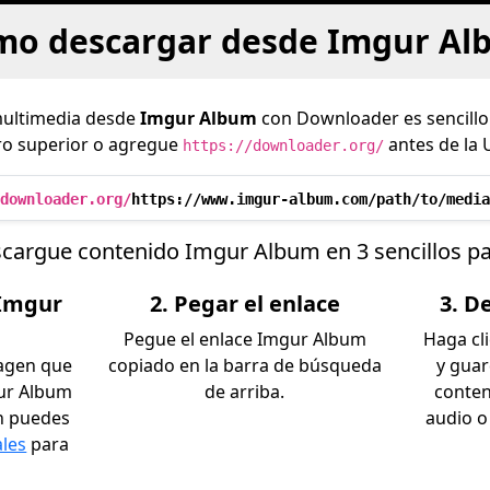
mo descargar desde Imgur Al
multimedia desde
Imgur Album
con Downloader es sencillo
dro superior o agregue
antes de la 
https://downloader.org/
downloader.org/
https://www.imgur-album.com/path/to/media
cargue contenido Imgur Album en 3 sencillos p
 Imgur
2. Pegar el enlace
3. D
Pegue el enlace Imgur Album
Haga cl
magen que
copiado en la barra de búsqueda
y gua
ur Album
de arriba.
conten
én puedes
audio o
ales
para