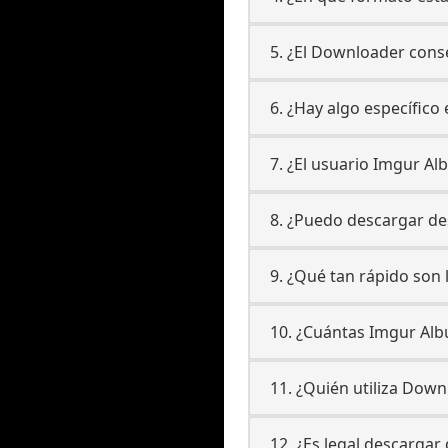
5. ¿El Downloader conse
6. ¿Hay algo específic
7. ¿El usuario Imgur A
8. ¿Puedo descargar d
9. ¿Qué tan rápido son
10. ¿Cuántas Imgur Al
11. ¿Quién utiliza Dow
12. ¿Es legal descarga