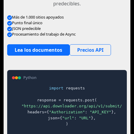
predecibles.
Más de 1.000 sitios apoyados
Punto final único
JSON predecible
Procesamiento del trabajo de Async
Lea los documentos
Precios API
Python
import
 requests

response = requests.post(

"https://api.downloader.org/api/v1/submit/"
,

    headers={
"Authorization"
: 
"API_KEY"
},

    json={
"url"
: 
"URL"
},

)
