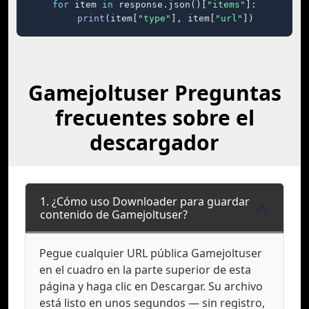
for
 item 
in
 response.json()[
"items"
]:

print
(item[
"type"
], item[
"url"
])
Gamejoltuser Preguntas
frecuentes sobre el
descargador
1. ¿Cómo uso Downloader para guardar
contenido de Gamejoltuser?
Pegue cualquier URL pública Gamejoltuser
en el cuadro en la parte superior de esta
página y haga clic en Descargar. Su archivo
está listo en unos segundos — sin registro,