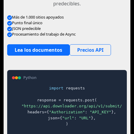
predecibles.
Más de 1.000 sitios apoyados
Punto final único
JSON predecible
Procesamiento del trabajo de Async
Lea los documentos
Precios API
Python
import
 requests

response = requests.post(

"https://api.downloader.org/api/v1/submit/"
,

    headers={
"Authorization"
: 
"API_KEY"
},

    json={
"url"
: 
"URL"
},

)
