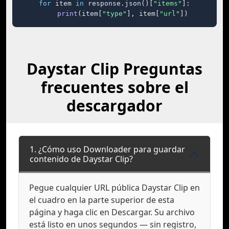
for
 item 
in
 response.json()[
"items"
]:

print
(item[
"type"
], item[
"url"
])
Daystar Clip Preguntas
frecuentes sobre el
descargador
1. ¿Cómo uso Downloader para guardar
contenido de Daystar Clip?
Pegue cualquier URL pública Daystar Clip en
el cuadro en la parte superior de esta
página y haga clic en Descargar. Su archivo
está listo en unos segundos — sin registro,