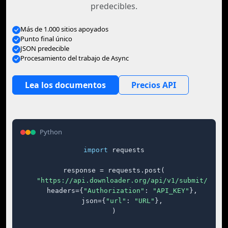
predecibles.
Más de 1.000 sitios apoyados
Punto final único
JSON predecible
Procesamiento del trabajo de Async
Lea los documentos
Precios API
Python
import
 requests

response = requests.post(

"https://api.downloader.org/api/v1/submit/"
,

    headers={
"Authorization"
: 
"API_KEY"
},

    json={
"url"
: 
"URL"
},

)
