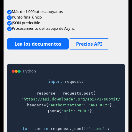
Más de 1.000 sitios apoyados
Punto final único
JSON predecible
Procesamiento del trabajo de Async
Lea los documentos
Precios API
Python
import
 requests

response = requests.post(

"https://api.downloader.org/api/v1/submit/"
,

    headers={
"Authorization"
: 
"API_KEY"
},

    json={
"url"
: 
"URL"
},

)

for
 item 
in
 response.json()[
"items"
]:
