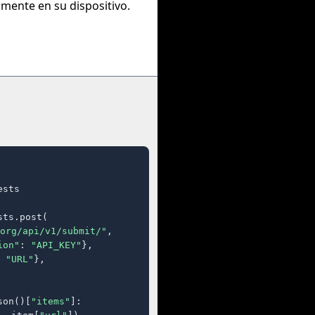
amente en su dispositivo.
sts

ts.post(

org/api/v1/submit/"
,

ion"
: 
"API_KEY"
},

 
"URL"
},

son()[
"items"
]:
