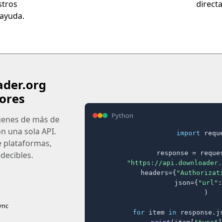
stros
direct
ayuda.
ader.org
ores
Python
ágenes de más de
on una sola API.
import
 reque
e plataformas,
response = reques
decibles.
"https://api.downloader.
    headers={
"Authorizat
    json={
"url"
:
)

ync
for
 item 
in
 response.j