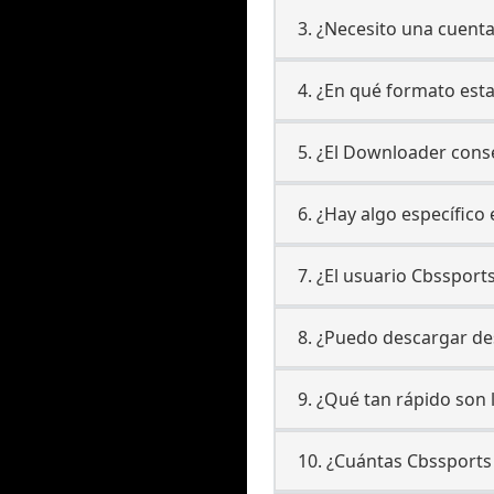
3. ¿Necesito una cuent
4. ¿En qué formato est
5. ¿El Downloader conse
6. ¿Hay algo específic
7. ¿El usuario Cbsspor
8. ¿Puedo descargar d
9. ¿Qué tan rápido son
10. ¿Cuántas Cbssport