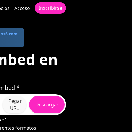
Inscribirse
ecios
Acceso
a
ns6.com
mbed en
Embed *
Pegar
Descargar
URL
as"
erentes formatos