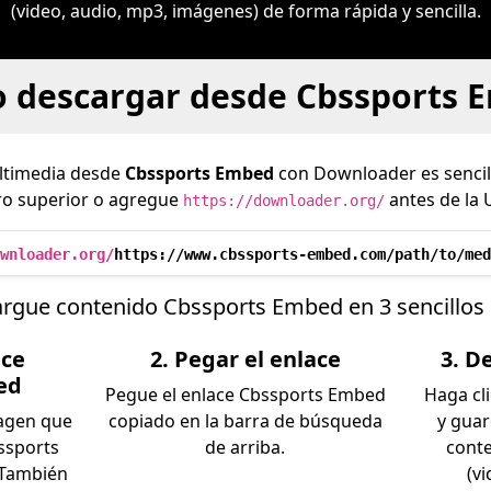
(video, audio, mp3, imágenes) de forma rápida y sencilla.
 descargar desde Cbssports 
ltimedia desde
Cbssports Embed
con Downloader es sencil
dro superior o agregue
antes de la 
https://downloader.org/
wnloader.org/
https://www.cbssports-embed.com/path/to/med
rgue contenido Cbssports Embed en 3 sencillos
ace
2. Pegar el enlace
3. D
ed
Pegue el enlace Cbssports Embed
Haga cl
magen que
copiado en la barra de búsqueda
y gua
ssports
de arriba.
cont
 También
(v