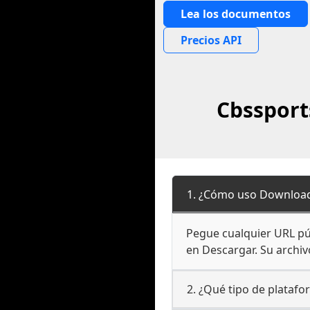
Lea los documentos
Precios API
Cbssport
1. ¿Cómo uso Download
Pegue cualquier URL púb
en Descargar. Su archivo
2. ¿Qué tipo de plataf