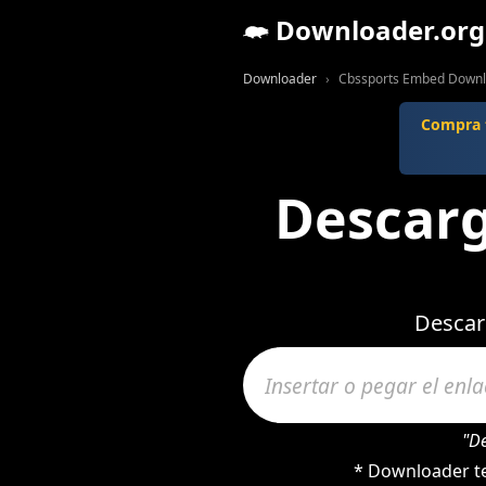
Downloader.org
Downloader
Cbssports Embed Down
Compra t
Descar
Descar
"D
* Downloader te