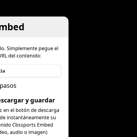
Embed
lo. Simplemente pegue el
URL del contenido:
ia
 pasos
escargar y guardar
ic en el botón de descarga
rde instantáneamente su
enido Cbssports Embed
ideo, audio o imagen)