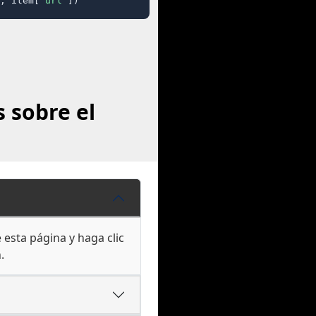
, item[
"url"
])
 sobre el
esta página y haga clic
.