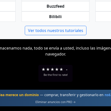
Buzzfeed
Bilibili
Ver todos nuestros tutoriales
acenamos nada, todo se envía a usted, incluso las imágen
navegador.
★
★
★
★
★
-
Be the first to rate!
dea merece un dominio
— comprar, transferir y gestionarlo en
ns6
Eliminar anuncios con PRO →