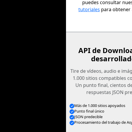
puedes consultar nue
tutoriales
para obtener 
API de Downlo
desarrollad
Tire de vídeos, audio e im
1.000 sitios compatibles c
Un punto final, cientos d
respuestas JSON pre
Más de 1.000 sitios apoyados
Punto final único
JSON predecible
Procesamiento del trabajo de As