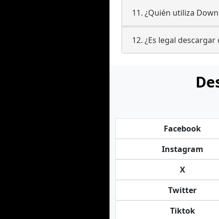
11. ¿Quién utiliza Dow
12. ¿Es legal descarga
Des
Facebook
Instagram
X
Twitter
Tiktok