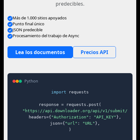
predecibles.
Más de 1.000 sitios apoyados
Punto final único
JSON predecible
Procesamiento del trabajo de Async
Lea los documentos
Precios API
Python
import
 requests

response = requests.post(

"https://api.downloader.org/api/v1/submit/"
,

    headers={
"Authorization"
: 
"API_KEY"
},

    json={
"url"
: 
"URL"
},

)
