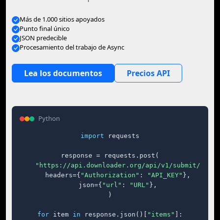
Más de 1.000 sitios apoyados
Punto final único
JSON predecible
Procesamiento del trabajo de Async
Lea los documentos
Precios API
Python
import
 requests

response = requests.post(

"https://api.downloader.org/api/v1/submit/"
,

    headers={
"Authorization"
: 
"API_KEY"
},

    json={
"url"
: 
"URL"
},

)

for
 item 
in
 response.json()[
"items"
]:
