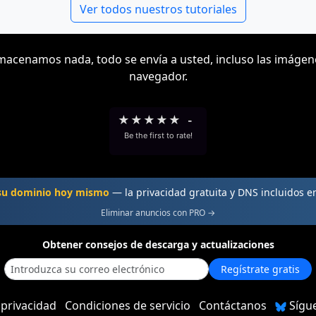
Ver todos nuestros tutoriales
acenamos nada, todo se envía a usted, incluso las imágen
navegador.
★
★
★
★
★
-
Be the first to rate!
 su dominio hoy mismo
— la privacidad gratuita y DNS incluidos 
Eliminar anuncios con PRO →
Obtener consejos de descarga y actualizaciones
Regístrate gratis
 privacidad
Condiciones de servicio
Contáctanos
Sígu