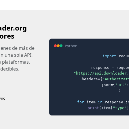
ader.org
ores
Python
ágenes de más de
on una sola API.
import
 reque
e plataformas,
response = reques
decibles.
"https://api.downloader.
    headers={
"Authorizat
    json={
"url"
:
)

ync
for
 item 
in
 response.j
print
(item[
"type"
]