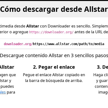
Cómo descargar desde Allstar
timedia desde
Allstar
con Downloader es sencillo. Simpleme
erior o agregue
antes de la URL de
https://downloader.org/
downloader.org/
https://www.allstar.com/path/to/media
Descargue contenido Allstar en 3 sencillos paso
Allstar
2. Pegar el enlace
3. D
magen que
Pegue el enlace Allstar copiado en
Haga cl
lstar y
la barra de búsqueda de arriba.
y gua
n puedes
conteni
ales
para
imag