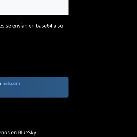
es se envían en base64 a su
en
ns6.com
enos en BlueSky