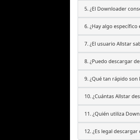
5. ¿El Downloader conse
6. ¿Hay algo específico
7. ¿El usuario Allstar 
8. ¿Puedo descargar des
9. ¿Qué tan rápido son 
10. ¿Cuántas Allstar de
11. ¿Quién utiliza Down
12. ¿Es legal descargar 