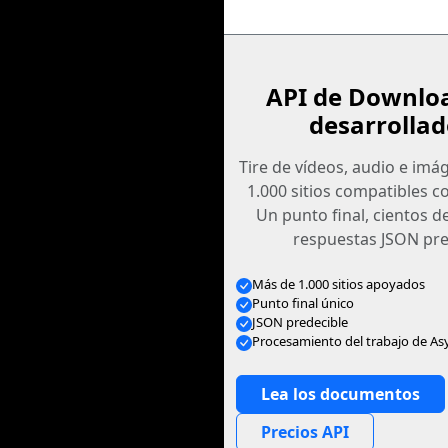
API de Downlo
desarrollad
Tire de vídeos, audio e im
1.000 sitios compatibles c
Un punto final, cientos d
respuestas JSON pre
Más de 1.000 sitios apoyados
Punto final único
JSON predecible
Procesamiento del trabajo de As
Lea los documentos
Precios API