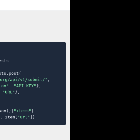
sts

ts.post(

org/api/v1/submit/"
,

ion"
: 
"API_KEY"
},

 
"URL"
},

son()[
"items"
]:

, item[
"url"
])