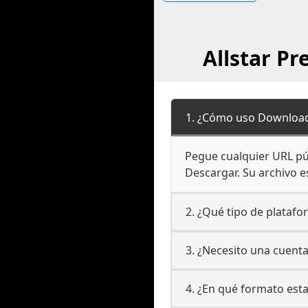
Allstar P
1. ¿Cómo uso Downloade
Pegue cualquier URL púb
Descargar. Su archivo es
2. ¿Qué tipo de platafo
3. ¿Necesito una cuenta
4. ¿En qué formato est