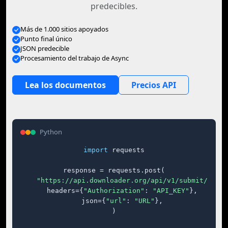
predecibles.
Más de 1.000 sitios apoyados
Punto final único
JSON predecible
Procesamiento del trabajo de Async
Lea los documentos
Precios API
Python
import
 requests

response = requests.post(

"https://api.downloader.org/api/v1/submit/"
,

    headers={
"Authorization"
: 
"API_KEY"
},

    json={
"url"
: 
"URL"
},

)
