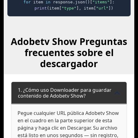
for
 item 
in
 response.json()[
"items"
]:

print
(item[
"type"
], item[
"url"
])
Adobetv Show Preguntas
frecuentes sobre el
descargador
1. ¿Cómo uso Downloader para guardar
contenido de Adobetv Show?
Pegue cualquier URL pública Adobetv Show
en el cuadro en la parte superior de esta
página y haga clic en Descargar. Su archivo
está listo en unos segundos — sin registro,